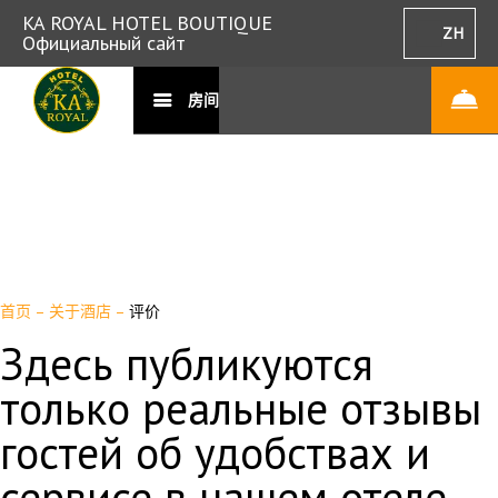
KA ROYAL HOTEL BOUTIQUE
ZH
Официальный сайт
房间
首页
–
关于酒店
–
评价
Здесь публикуются
только реальные отзывы
гостей об удобствах и
сервисе в нашем отеле