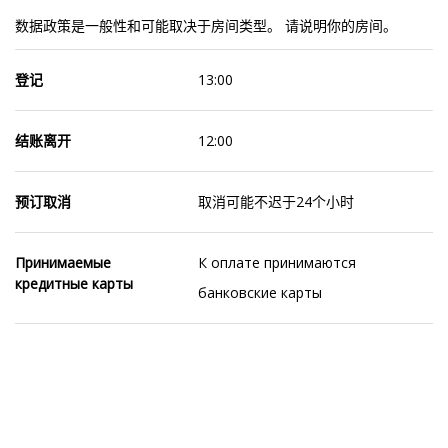
数据政策是一般性和可能取决于房间类型。 请说明你的房间。
登记
13:00
结账离开
12:00
预订取消
取消可能不迟于24个小时
Принимаемые
К оплате принимаются
кредитные карты
банковские карты