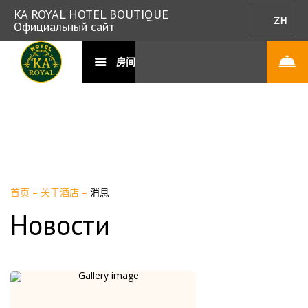
KA ROYAL HOTEL BOUTIQUE
ZH
Официальный сайт
房间
首页
–
关于酒店
–
消息
Новости