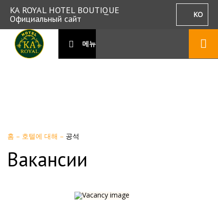
KA ROYAL HOTEL BOUTIQUE
KO
Официальный сайт
메뉴
홈
–
호텔에 대해
–
공석
Вакансии