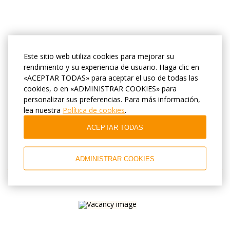
Este sitio web utiliza cookies para mejorar su
rendimiento y su experiencia de usuario. Haga clic en
Приглашаем на работу
«ACEPTAR TODAS» para aceptar el uso de todas las
Горничную
cookies, o en «ADMINISTRAR COOKIES» para
personalizar sus preferencias. Para más información,
lea nuestra
Política de cookies
.
Все вопросы по телефону +7 (909) 629-60-80
ACEPTAR TODAS
ADMINISTRAR COOKIES