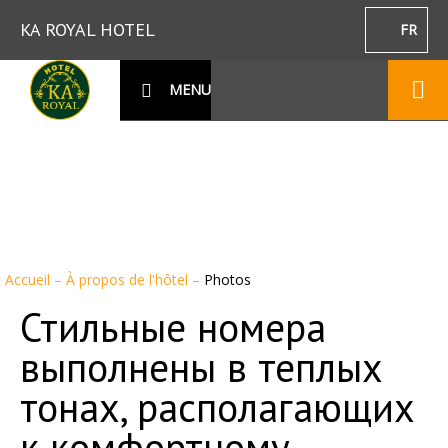
KA ROYAL HOTEL
FR
MENU
Accueil
–
À propos de l'hôtel
–
Photos
Стильные номера
выполнены в теплых
тонах, располагающих
к комфортному